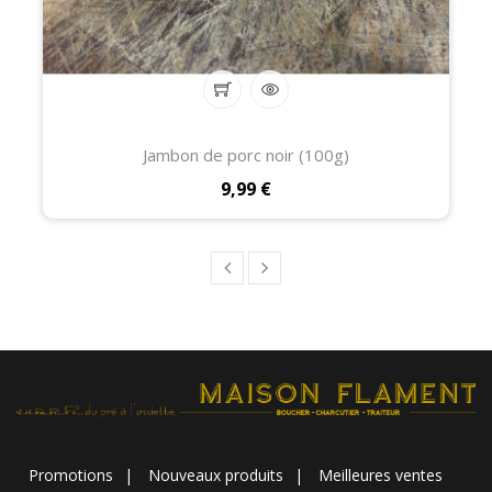
Jambon de porc noir (100g)
Prix
9,99 €
Promotions
Nouveaux produits
Meilleures ventes