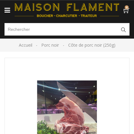
0
Accueil
Porc noir
Côte de porc noir (250g)