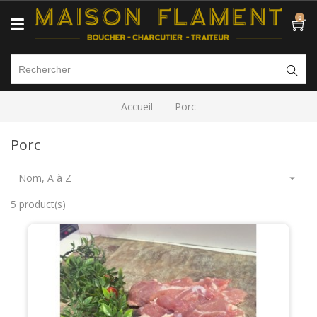
0
Accueil
Porc
Porc
Nom, A à Z

5 product(s)