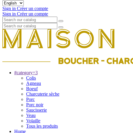
Sign in
Créer un compte
Sign in
Créer un compte
#category=3
Colis
Agneau
Boeuf
Charcuterie sèche
Porc
Porc noir
Saucisserie
Veau
Volaille
Tous les produits
Home